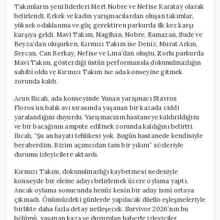
Takımların yeni liderleri Mert Nobre ve Nefise Karatay olarak
belirlendi. Erkek ve kadın yarışmacılardan oluşan takımlar,
yüksek odaklanma ve güç gerektiren parkurda ilk kez karşı
karşıya geldi. Mavi Takım, Nagihan, Nobre, Ramazan, Sude ve
Beyza’dan oluşurken, Kırmızı Takım ise Deniz, Murat Arkın,
Sercan, Can Berkay, Nefise ve Lina’dan oluştu. Zorlu parkurda
Mavi Takım, gösterdiği üstün performansla dokunulmazlığın
sahibi oldu ve Kırmızı Takım ise ada konseyine gitmek
zorunda kaldı.
Acun Ilıcalı, ada konseyinde Yunan yarışmacı Stavros
Floros’un balık avı sırasında yaşanan bir kazada ciddi
yaralandığını duyurdu. Yarışmacının hastaneye kaldırıldığını
ve bir bacağının ampute edilmek zorunda kaldığını belirtti.
Ilıcalı, “Şu an hayati tehlikesi yok. Bugün hastanede kendisiyle
beraberdim. Bizim açımızdan tam bir yıkım” sözleriyle
durumu izleyicilere aktardı.
Kırmızı Takım, dokunulmazlığı kaybetmesi nedeniyle
konseyde bir eleme adayı belirlemek üzere oylama yaptı.
Ancak oylama sonucunda henüz kesin bir aday ismi ortaya
çıkmadı. Önümüzdeki günlerde yapılacak düello eşleşmeleriyle
birlikte daha fazla detay netleşecek. Survivor 2026’nın bu
bölümü, yaşanan kaza ve duyurulan haberle izleyiciler