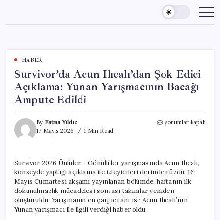
Skip
to
content
HABER
Survivor’da Acun Ilıcalı’dan Şok Edici
Açıklama: Yunan Yarışmacının Bacağı
Ampute Edildi
Survivor’da
By
Fatma Yıldız
yorumlar kapalı
Acun
17 Mayıs 2026
1 Min Read
Ilıcalı’dan
Şok
Edici
Survivor 2026 Ünlüler – Gönüllüler yarışmasında Acun Ilıcalı,
Açıklama:
konseyde yaptığı açıklama ile izleyicileri derinden üzdü. 16
Yunan
Yarışmacının
Mayıs Cumartesi akşamı yayınlanan bölümde, haftanın ilk
Bacağı
dokunulmazlık mücadelesi sonrası takımlar yeniden
Ampute
oluşturuldu. Yarışmanın en çarpıcı anı ise Acun Ilıcalı’nın
Edildi
Yunan yarışmacı ile ilgili verdiği haber oldu.
için