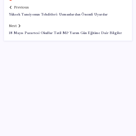
Previous
Yüksek Tansiyonun Tehditleri: Uzmanlardan Önemli Uyarılar
Next
18 Mayıs Pazartesi Okullar Tatil Mi? Yarım Gün Eğitime Dair Bilgiler
SON YAZILAR
Google Messages’a Yeni Uzun Basma Menüsü Geldi
500 tam puan almıştı… LGS birincisi Umut’un tercihi
belli oldu