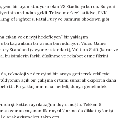
Harada,
 yeni bir oyun stüdyosu olan VS Studio’yu kurdu. Bu yeni
Yeni
riyerinin ardından geldi. Tokyo merkezli stüdyo, SNK
Oyun
e King of Fighters, Fatal Fury ve Samurai Shodown gibi
Stüdyosu
VS
Studio’yu
a çıkan ve en iyiyi hedefleyen” bir yaklaşım
Kurdu
 ise birkaç anlamı bir arada barındırıyor: Video Game
için
nary Standard (vizyoner standart), Volition Shift (karar v
a, bu isimlerin farklı düşünme ve rekabet etme fikrini
, teknoloji ve deneyimi bir araya getirerek etkileyici
stüdyonun açık bir çalışma ortamı sunarak ekiplerin daha
elirtti. Bu yaklaşımın nihai hedefi, dünya genelindeki
nda şirketten ayrılacağını duyurmuştu. Tekken 8
aman zaman yaşanan fikir ayrılıklarına da dikkat çekmişti.
olarak gelişmeleri takip etti.