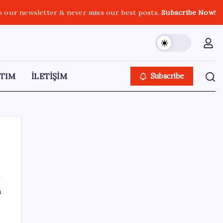
o our newsletter & never miss our best posts.
Subscribe Now!
TIM
İLETİŞİM
Subscribe
SON YAZILAR
ı
Mevduat faizinde mart ayından bu yana bir
ilk yaşandı!