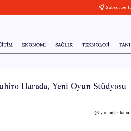
Subscribe t
ĞİTİM
EKONOMİ
SAĞLIK
TEKNOLOJİ
TANI
uhiro Harada, Yeni Oyun Stüdyosu
Tekken’ın
yorumlar kapal
Eski
Yönetmeni
Katsuhiro