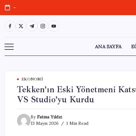
Skip
-
to
content
https://www.facebook.com/
https://twitter.com/
https://t.me/
https://www.instagram.com/
https://youtube.com/
ANA SAYFA
E
EKONOMI
Tekken’ın Eski Yönetmeni Kats
VS Studio’yu Kurdu
By
Fatma Yıldız
13 Mayıs 2026
1 Min Read