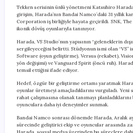
Tekken serisinin ünlü yönetmeni Katsuhiro Harada,
girişim, Harada’nın Bandai Namco’daki 31 yıllık ka
Corporation iş birliğiyle hayata geçirildi. SNK, Th
ikonik dövüş oyunlarıyla tanınıyor.
Harada, VS Studio’nun yapısının “geleneklerin dışın
sergileyeceğini belirtti. Stüdyonun ismi olan “VS”
Software (oyun geliştirme), Versus (rekabet), Visio
yön değişimi) ve Vanguard Spirit (öncü ruh). Harad
temsil ettiğini ifade ediyor.
Hedef, özgür bir geliştirme ortamı yaratmak Harada
oyunlar üretmeyi amaçladıklarını vurguladı. Yeni 
rahat çalışmasına olanak tanımayı planladıklarını b
oyunculara daha iyi deneyimler sunmak.
Bandai Namco sonrası dönemde Harada, Aralık ayı
sürecinde geliştirici ekip ve oyuncular arasında z
Harada, sosyal medya üzerinden bu süreçlere dahil 