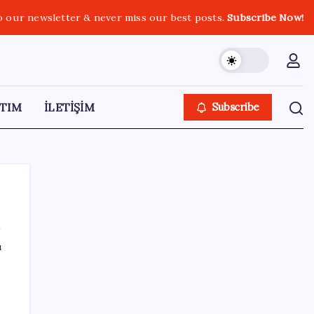
o our newsletter & never miss our best posts.
Subscribe Now!
TIM
İLETİŞİM
Subscribe
ı
SON YAZILAR
500 tam puan almıştı… LGS birincisi
Umut’un tercihi belli oldu