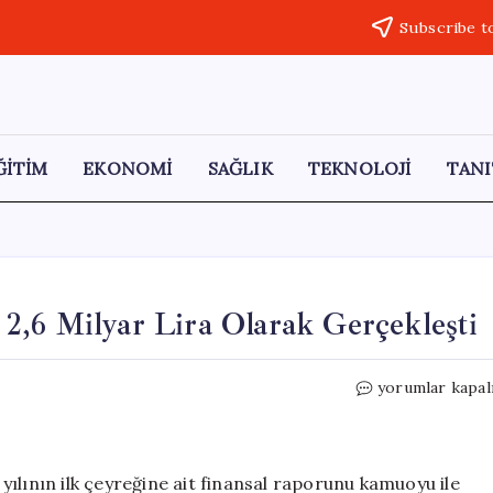
Subscribe t
ĞİTİM
EKONOMİ
SAĞLIK
TEKNOLOJİ
TANI
2,6 Milyar Lira Olarak Gerçekleşti
TKYB’nin
yorumlar kapal
İlk
Çeyrek
Net
Kârı
ılının ilk çeyreğine ait finansal raporunu kamuoyu ile