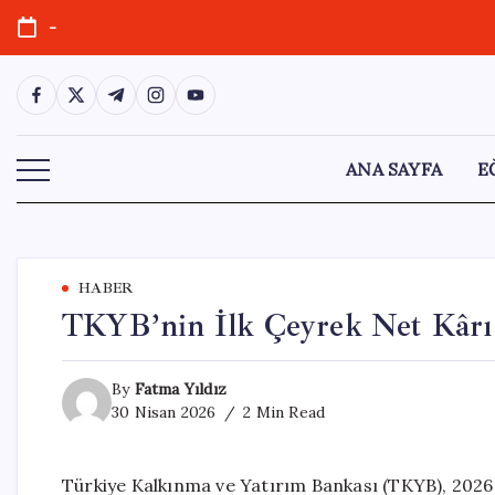
Skip
-
to
content
https://www.facebook.com/
https://twitter.com/
https://t.me/
https://www.instagram.com/
https://youtube.com/
ANA SAYFA
E
HABER
TKYB’nin İlk Çeyrek Net Kârı 
By
Fatma Yıldız
30 Nisan 2026
2 Min Read
Türkiye Kalkınma ve Yatırım Bankası (TKYB), 2026 y