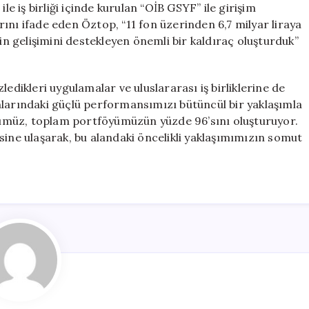
le iş birliği içinde kurulan “OİB GSYF” ile girişim
ını ifade eden Öztop, “11 fon üzerinden 6,7 milyar liraya
nin gelişimini destekleyen önemli bir kaldıraç oluşturduk”
edikleri uygulamalar ve uluslararası iş birliklerine de
nlarındaki güçlü performansımızı bütüncül bir yaklaşımla
föyümüz, toplam portföyümüzün yüzde 96’sını oluşturuyor.
sine ulaşarak, bu alandaki öncelikli yaklaşımımızın somut