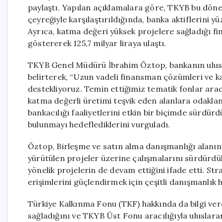
paylaştı. Yapılan açıklamalara göre, TKYB bu dönem
çeyreğiyle karşılaştırıldığında, banka aktiflerini y
Ayrıca, katma değeri yüksek projelere sağladığı f
göstererek 125,7 milyar liraya ulaştı.
TKYB Genel Müdürü İbrahim Öztop, bankanın uluslar
belirterek, “Uzun vadeli finansman çözümleri ve k
destekliyoruz. Temin ettiğimiz tematik fonlar aracı
katma değerli üretimi teşvik eden alanlara odaklan
bankacılığı faaliyetlerini etkin bir biçimde sürdür
bulunmayı hedeflediklerini vurguladı.
Öztop, Birleşme ve satın alma danışmanlığı alanınd
yürütülen projeler üzerine çalışmalarını sürdürdükl
yönelik projelerin de devam ettiğini ifade etti. St
erişimlerini güçlendirmek için çeşitli danışmanlık
Türkiye Kalkınma Fonu (TKF) hakkında da bilgi ver
sağladığını ve TKYB Üst Fonu aracılığıyla uluslararas