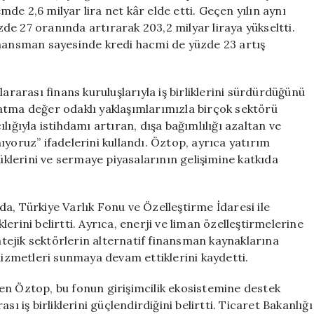
2,6
de 2,6 milyar lira net kâr elde etti. Geçen yılın aynı
Milyar
üzde 27 oranında artırarak 203,2 milyar liraya yükseltti.
Lira
inansman sayesinde kredi hacmi de yüzde 23 artış
Olarak
Gerçekleşti
için
arası finans kuruluşlarıyla iş birliklerini sürdürdüğünü
atma değer odaklı yaklaşımlarımızla birçok sektörü
lığıyla istihdamı artıran, dışa bağımlılığı azaltan ve
ıyoruz” ifadelerini kullandı. Öztop, ayrıca yatırım
düklerini ve sermaye piyasalarının gelişimine katkıda
a, Türkiye Varlık Fonu ve Özelleştirme İdaresi ile
erini belirtti. Ayrıca, enerji ve liman özelleştirmelerine
ratejik sektörlerin alternatif finansman kaynaklarına
 hizmetleri sunmaya devam ettiklerini kaydetti.
en Öztop, bu fonun girişimcilik ekosistemine destek
ı iş birliklerini güçlendirdiğini belirtti. Ticaret Bakanlığı