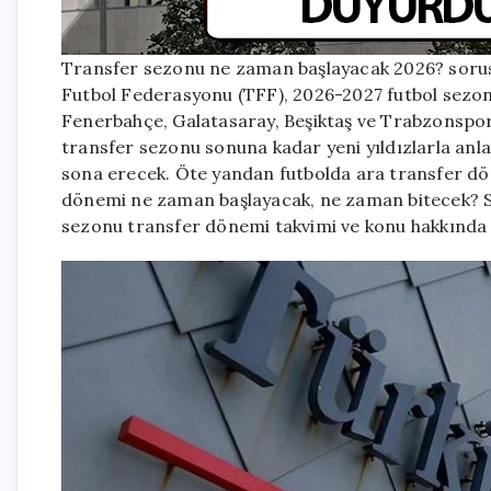
Transfer sezonu ne zaman başlayacak 2026? sorusu
Futbol Federasyonu (TFF), 2026-2027 futbol sezonu
Fenerbahçe, Galatasaray, Beşiktaş ve Trabzonspor g
transfer sezonu sonuna kadar yeni yıldızlarla anl
sona erecek. Öte yandan futbolda ara transfer dön
dönemi ne zaman başlayacak, ne zaman bitecek? S
sezonu transfer dönemi takvimi ve konu hakkında ay