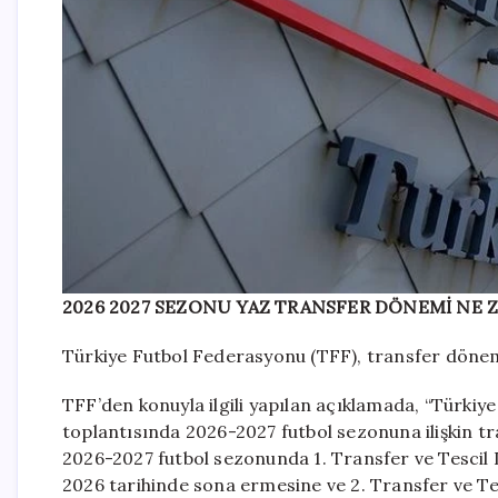
2026 2027 SEZONU YAZ TRANSFER DÖNEMİ NE 
Türkiye Futbol Federasyonu (TFF), transfer dönemi
TFF’den konuyla ilgili yapılan açıklamada, “Türkiy
toplantısında 2026-2027 futbol sezonuna ilişkin tra
2026-2027 futbol sezonunda 1. Transfer ve Tescil 
2026 tarihinde sona ermesine ve 2. Transfer ve Te