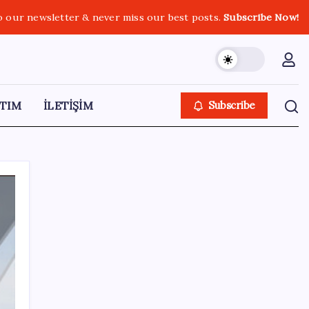
o our newsletter & never miss our best posts.
Subscribe Now!
TIM
İLETİŞİM
Subscribe
SON YAZILAR
Kademeli – erken emeklilik kimleri
kapsıyor? Kademeli emeklilik Meclis’e geldi