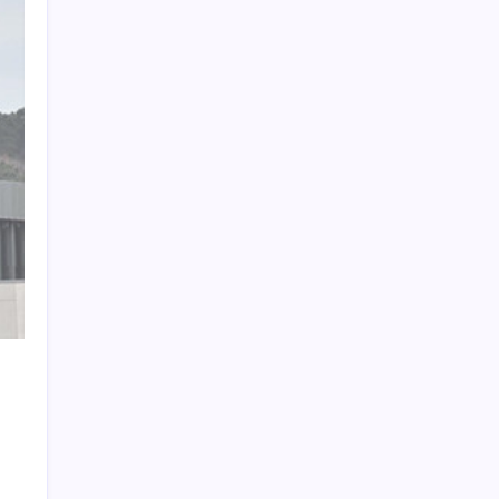
mi?
YENİ Parti Arguvan ilçe örgütü kuruldu, ilk
üyeler Belediye Başkanı Ersoy Eren ve
meclis üyeleri oldu
Bacakta bu belirtiler varsa dikkat! Pıhtı
habercisi olabilir
Ocak-temmuzda 638 bin oto satıldı
Redmi 17 5G Özellikleri Ortaya Çıktı: 7500
mAh Batarya Geliyor
CarrefourSA’dan dikkat çeken ‘alkol’ kararı:
Stoklar bitince satış sona erecek iddiası…
Akaryakıtta beklenen haber geldi: Motorin
fiyatlarında indirim yolda
Yerlileşme oranı KOBİ ile artacak
Özgür Özel ilk kez açıkladı: AKP ve
CHP’den YENİ Parti’ye karşı ortak tutum