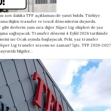
sezonu
başladı
mı?
 son dakika TFF açıklaması ile yanıt buldu. Türkiye
Futbolda
na ilişkin transfer ve tescil dönemlerini duyurdu.
transfer
ve
ibi devlerin yanı sıra diğer Süper Lig ekipleri de yaz
tescil
aşma sağlayacak. Transfer dönemi 4 Eylül 2026 tarihinde
dönemi
emi ise Ocak ayında başlayacak. Peki, yaz transfer
takvimi
üper Lig transfer sezonu ne zaman? İşte, TFF 2026-2027
belli
rıntılı bilgiler…
oldu!
için