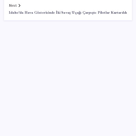
Next
Idaho’da Hava Gösterisinde İki Savaş Uçağı Çarpıştı: Pilotlar Kurtarıldı
SON YAZILAR
Google Messages’a Yeni Uzun Basma Menüsü Geldi
500 tam puan almıştı… LGS birincisi Umut’un tercihi
belli oldu
Redmi 17 ve 17 5G 7.500 mAh Batarya ile Tanıtıldı
AB’den Ar-Ge’ye 130 milyar euroluk kaynak