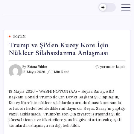
Skip
to
content
EĞITIM
Trump ve Şi’den Kuzey Kore İçin
Nükleer Silahsızlanma Anlaşması
Trump
By
Fatma Yıldız
yorumlar kapalı
ve
18 Mayıs 2026
1 Min Read
Şi’den
Kuzey
Kore
18 Mayıs 2026 – WASHINGTON (AA) – Beyaz Saray, ABD
İçin
Başkanı Donald Trump ile Çin Devlet Başkanı Şi Cinping’in,
Nükleer
Silahsızlanma
Kuzey Kore’nin nükleer silahlardan arındırılması konusunda
Anlaşması
ortak bir hedef belirlediklerini duyurdu. Beyaz Saray’ın yaptığı
için
yazılı açıklamada, Trump’ın son Çin ziyareti sırasında Şi ile
küresel ticaret ve tüketicilere yönelik güveni artıracak çeşitli
konularda uzlaşmaya vardığı belirtildi.