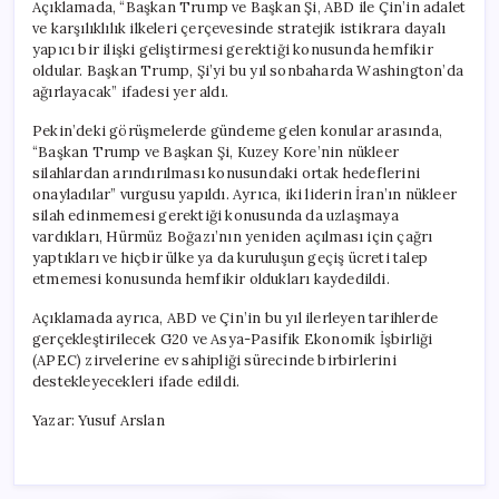
Açıklamada, “Başkan Trump ve Başkan Şi, ABD ile Çin’in adalet
ve karşılıklılık ilkeleri çerçevesinde stratejik istikrara dayalı
yapıcı bir ilişki geliştirmesi gerektiği konusunda hemfikir
oldular. Başkan Trump, Şi’yi bu yıl sonbaharda Washington’da
ağırlayacak” ifadesi yer aldı.
Pekin’deki görüşmelerde gündeme gelen konular arasında,
“Başkan Trump ve Başkan Şi, Kuzey Kore’nin nükleer
silahlardan arındırılması konusundaki ortak hedeflerini
onayladılar” vurgusu yapıldı. Ayrıca, iki liderin İran’ın nükleer
silah edinmemesi gerektiği konusunda da uzlaşmaya
vardıkları, Hürmüz Boğazı’nın yeniden açılması için çağrı
yaptıkları ve hiçbir ülke ya da kuruluşun geçiş ücreti talep
etmemesi konusunda hemfikir oldukları kaydedildi.
Açıklamada ayrıca, ABD ve Çin’in bu yıl ilerleyen tarihlerde
gerçekleştirilecek G20 ve Asya-Pasifik Ekonomik İşbirliği
(APEC) zirvelerine ev sahipliği sürecinde birbirlerini
destekleyecekleri ifade edildi.
Yazar: Yusuf Arslan