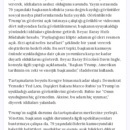
vererek, iddiaların asılsız olduğunu savundu. Yayın sırasında
79 yaşındaki başkanın koltukta yana doğru kaydığı görüntüler
sosyal medya platformlarında hızla yayıldı. Görüntülerde
Trump’ın gözlerini açık tutmaya çalıştığı görüldü ve videonun
dört milyondan fazla görüntülenmesi, başkanın uyuyakaldığı
yönündeki iddiaları gündeme getirdi. Beyaz Saray Hızlı
Müdahale hesabı, “Paylaştığınız klipte adamın gözleri resmen
açık. Sizi aptal nefes israfları!” şeklinde bir yanıt vererek
eleştirilerin hedefi oldu. Bu sert tepki, başkanın kamuoyu
önünde uyukladığına dair çıkan yorumlara karşı ne kadar
duyarlı olduklarını gösterdi. Beyaz Saray Sözcüsü Davis Ingle,
konuyla ilgili yaptığı açıklamada, “Başkan Trump, Amerikan
tarihinin en zeki ve enerjik başkanıdır,” ifadelerini kullandı.
Tartışmaların boyutu Kongre binasına kadar ulaştı. Demokrat
Temsilci Ted Lieu, Dışişleri Bakanı Marco Rubio’ya Trump’ın
uyukladığı anların görüntülerini gösterdi. Rubio ise “Onun
uyuduğunu hiç görmedim. Aksine, bu adam hiç uyumaz,”
diyerek iddiaları yalanladı.
Trump’ın sağlık durumu da tartışmaların merkezine yerleşti.
Yönetim, başkanın sağlık durumuyla ilgili spekülasyonları
bastırmaya çalışsa da, 79 yaşındaki liderin kamuoyundaki
halsizlik belirtileri, morluklar ve şişmiş ayak bilekleri dikkat