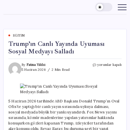
Skip
to
content
EĞITIM
Trump’ın Canlı Yayında Uyuması
Sosyal Medyayı Salladı
Trump’ın
By
Fatma Yıldız
yorumlar kapalı
Canlı
5 Haziran 2026
2 Min Read
Yayında
Uyuması
Sosyal
Medyayı
Salladı
için
5 Haziran 2026 tarihinde ABD Başkanı Donald Trump’ın Oval
Ofis’te yaptığı bir canlı yayın sırasında uykuya dalması,
sosyal medyada büyük bir yankı uyandırdı. Fox News yayını
sırasında, kömür madenlerine yapılan yatırımlar hakkında
konuşurken gözleri kapanan Trump, izleyiciler tarafından
alay konusu oldu. Beyaz Saray, bu duruma sert bir yanıt