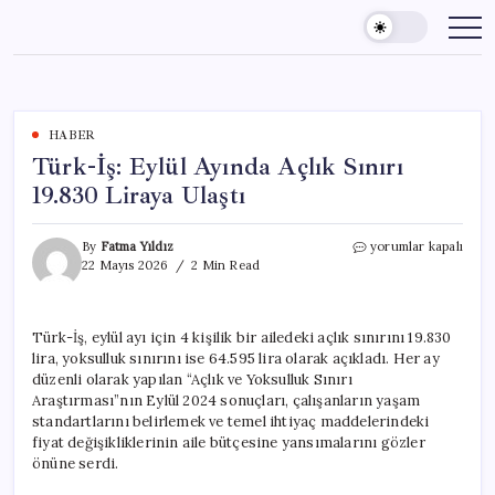
Skip
to
content
HABER
Türk-İş: Eylül Ayında Açlık Sınırı
19.830 Liraya Ulaştı
Türk-
By
Fatma Yıldız
yorumlar kapalı
İş:
22 Mayıs 2026
2 Min Read
Eylül
Ayında
Açlık
Türk-İş, eylül ayı için 4 kişilik bir ailedeki açlık sınırını 19.830
Sınırı
lira, yoksulluk sınırını ise 64.595 lira olarak açıkladı. Her ay
19.830
Liraya
düzenli olarak yapılan “Açlık ve Yoksulluk Sınırı
Ulaştı
Araştırması”nın Eylül 2024 sonuçları, çalışanların yaşam
için
standartlarını belirlemek ve temel ihtiyaç maddelerindeki
fiyat değişikliklerinin aile bütçesine yansımalarını gözler
önüne serdi.