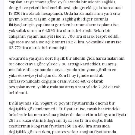
Yapılan araştırmaya göre, eylül ayında bir ailenin sağlıklı,
dengeli ve yeterli beslenebilmesi için gerekli gıda harcaması
19.830 lira olarak hesaplandı. Gıda harcamalarının yanı sıra
giyim, konut, ulaşım, eğitim, sağlık gibi diğer zorunlu
ihtiyaçlar için yapılması gereken harcamaların toplamı ise
yoksulluk sınırını 64.595 lira olarak belirledi. Bekar bir
çalışanın yaşam maliyeti ise 25.706 lira olarak tespit edildi.
Ağustos ayında ise açlık sınırı 19.271 lira, yoksulluk sınırı ise
62.772 lira olarak belirlenmişti.
Ankara’da yaşayan dört kişilik bir ailenin gıda harcamalarının
bir önceki aya göre yüzde 2,90 arttığı kaydedildi. Bu artış,
mutfak enflasyonunda mayıs ayından bu yana görülen en
yüksek seviyeyi oluşturdu. Son 12 ay içinde mutfak
enflasyonundaki değişim oranı yüzde 48,72 olarak
hesaplanırken, yıllık ortalama artış oranı yüzde 71,23 olarak
belirlendi.
Eylül ayında süt, yoğurt ve peynir fiyatlarında önemli bir
değişiklik gözlemlenmedi. Et fiyatları ise, tavuk haricindeki
ürünlerde kısmen azalma gösterdi; dana etinin kilogram fiyatı
26 lira, kuzu etinin kilogram fiyatı ise 12 lira düştü. Balık
çeşitlerinin kilogram fiyatları 150 ila 450 lira arasında
değişiklik gösterirken, patates ve kuru soğan fiyatlarında