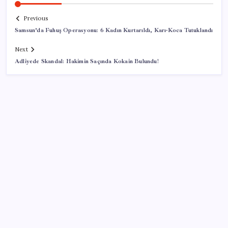
Previous
Samsun’da Fuhuş Operasyonu: 6 Kadın Kurtarıldı, Karı-Koca Tutuklandı
Next
Adliyede Skandal: Hakimin Saçında Kokain Bulundu!
SON YAZILAR
Google Messages’a Yeni Uzun Basma Menüsü Geldi
500 tam puan almıştı… LGS birincisi Umut’un tercihi
belli oldu