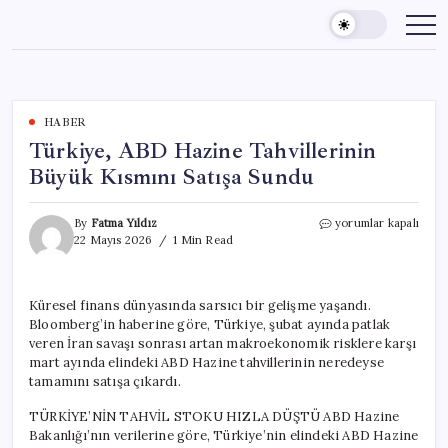
Skip
to
content
HABER
Türkiye, ABD Hazine Tahvillerinin
Büyük Kısmını Satışa Sundu
Türkiye,
By
Fatma Yıldız
yorumlar kapalı
ABD
22 Mayıs 2026
1 Min Read
Hazine
Tahvillerinin
Büyük
Küresel finans dünyasında sarsıcı bir gelişme yaşandı.
Kısmını
Bloomberg’in haberine göre, Türkiye, şubat ayında patlak
Satışa
Sundu
veren İran savaşı sonrası artan makroekonomik risklere karşı
için
mart ayında elindeki ABD Hazine tahvillerinin neredeyse
tamamını satışa çıkardı.
TÜRKİYE’NİN TAHVİL STOKU HIZLA DÜŞTÜ ABD Hazine
Bakanlığı’nın verilerine göre, Türkiye’nin elindeki ABD Hazine