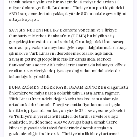
tahvili miktarı yalnızca bir ay içinde 16 milyar dolardan 1,8
milyar dolara geriledi. Bu durum, Türkiye’nin portföyündeki
ABD borç senetlerinin yaklaşık yüzde 90’ını nakde çevirdiğini
ortaya koyuyor.
SATIŞIN NEDENİ NEDİR? Ekonomi yönetimi ve Türkiye
Cumhuriyet Merkez Bankası’nın (TCMB) bu büyük satışı
gerçekleştirmesinin temel sebebi, Ortadoğu’daki İran savaşı
sonrası piyasalarda meydana gelen aşırı dalgalanmalarla başa
çıkmak ve Türk Lirası’nı desteklemek olarak açıklandı.
Savaşın getirdiği jeopolitik riskler karşısında, Merkez
Bankası’nın sadece ABD tahvillerini satmakla kalmayıp, döviz
ve altın rezervleriyle de piyasaya doğrudan müdahalelerde
bulunduğu kaydedildi.
BUNA RAĞMEN DEĞER KAYBI DEVAM EDİYOR Bu olağanüstü
önlemlere ve milyarlarca dolarlık tahvil satışlarına rağmen,
Türk Lirası üzerindeki değer kaybı baskısı tam anlamıyla
ortadan kaldırılamadı. Enerji ve emtia fiyatlarının artışıyla
birlikte iç piyasada enflasyon yüzde 32,4 seviyesine yükseldi
ve Türkiye’nin yerel tahvil faizleri de tarihi zirvelere ulaştı.
Analistler, bu dönemde ABD ve Avrupa başta olmak üzere
küresel piyasalarda tahvil faizlerinde önemli artışların
gözlemlendiğini belirterek, Türkiye’nin likiditeyi artırmak