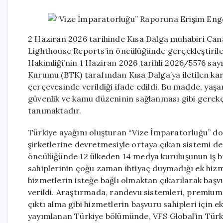
2 Haziran 2026 tarihinde Kısa Dalga muhabiri Cana
Lighthouse Reports’in öncülüğünde gerçekleştirile
Hakimliği’nin 1 Haziran 2026 tarihli 2026/5576 sayılı
Kurumu (BTK) tarafından Kısa Dalga’ya iletilen ka
çerçevesinde verildiği ifade edildi. Bu madde, yaşam
güvenlik ve kamu düzeninin sağlanması gibi gerekçe
tanımaktadır.
Türkiye ayağını oluşturan “Vize İmparatorluğu” dos
şirketlerine devretmesiyle ortaya çıkan sistemi de
öncülüğünde 12 ülkeden 14 medya kuruluşunun iş bi
sahiplerinin çoğu zaman ihtiyaç duymadığı ek hizm
hizmetlerin isteğe bağlı olmaktan çıkarılarak başvur
verildi. Araştırmada, randevu sistemleri, premium 
çıktı alma gibi hizmetlerin başvuru sahipleri için e
yayımlanan Türkiye bölümünde, VFS Global’in Türk