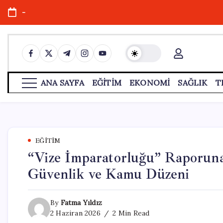
Skip
-
to
content
https://www.facebook.com/
https://twitter.com/
https://t.me/
https://www.instagram.com/
https://youtube.com/
ANA SAYFA
EĞİTİM
EKONOMİ
SAĞLIK
T
EĞITIM
“Vize İmparatorluğu” Raporuna
Güvenlik ve Kamu Düzeni
By
Fatma Yıldız
2 Haziran 2026
2 Min Read