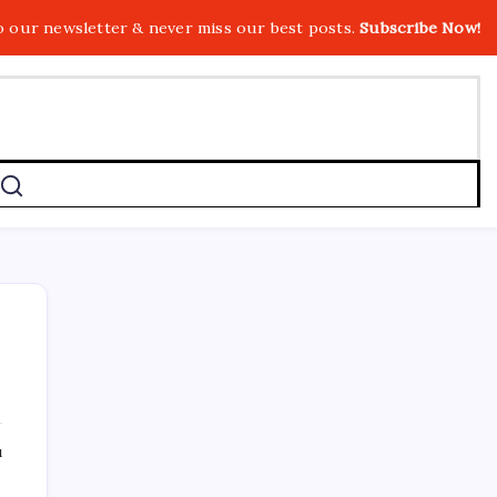
o our newsletter & never miss our best posts.
Subscribe Now!
SON YAZILAR
ı
ASELSAN TOLUN P Testini Tamamladı: