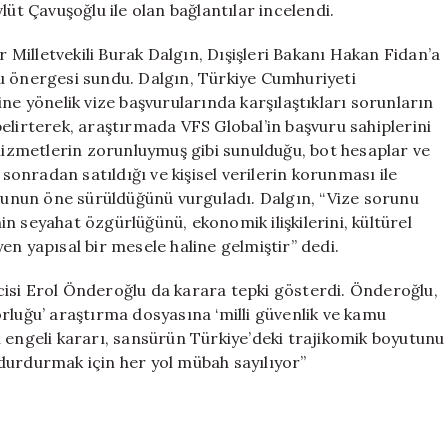
evlüt Çavuşoğlu ile olan bağlantılar incelendi.
r Milletvekili Burak Dalgın, Dışişleri Bakanı Hakan Fidan’a
u önergesi sundu. Dalgın, Türkiye Cumhuriyeti
ne yönelik vize başvurularında karşılaştıkları sorunların
rterek, araştırmada VFS Global’in başvuru sahiplerini
 hizmetlerin zorunluymuş gibi sunulduğu, bot hesaplar ve
 sonradan satıldığı ve kişisel verilerin korunması ile
uğunun öne sürüldüğünü vurguladı. Dalgın, “Vize sorunu
min seyahat özgürlüğünü, ekonomik ilişkilerini, kültürel
en yapısal bir mesele haline gelmiştir” dedi.
isi Erol Önderoğlu da karara tepki gösterdi. Önderoğlu,
rluğu’ araştırma dosyasına ‘milli güvenlik ve kamu
 engeli kararı, sansürün Türkiye’deki trajikomik boyutunu
durdurmak için her yol mübah sayılıyor”