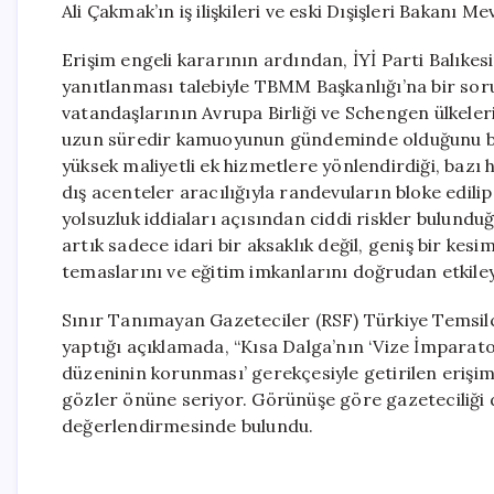
Ali Çakmak’ın iş ilişkileri ve eski Dışişleri Bakanı M
Erişim engeli kararının ardından, İYİ Parti Balıkesi
yanıtlanması talebiyle TBMM Başkanlığı’na bir sor
vatandaşlarının Avrupa Birliği ve Schengen ülkeleri
uzun süredir kamuoyunun gündeminde olduğunu beli
yüksek maliyetli ek hizmetlere yönlendirdiği, bazı
dış acenteler aracılığıyla randevuların bloke edilip
yolsuzluk iddiaları açısından ciddi riskler bulund
artık sadece idari bir aksaklık değil, geniş bir kesi
temaslarını ve eğitim imkanlarını doğrudan etkiley
Sınır Tanımayan Gazeteciler (RSF) Türkiye Temsilc
yaptığı açıklamada, “Kısa Dalga’nın ‘Vize İmparato
düzeninin korunması’ gerekçesiyle getirilen erişim
gözler önüne seriyor. Görünüşe göre gazeteciliği 
değerlendirmesinde bulundu.