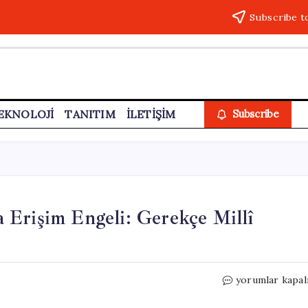
Subscribe t
EKNOLOJİ
TANITIM
İLETİŞİM
Subscribe
 Erişim Engeli: Gerekçe Millî
“Vize
yorumlar kapal
İmparatorluğu”
Raporuna