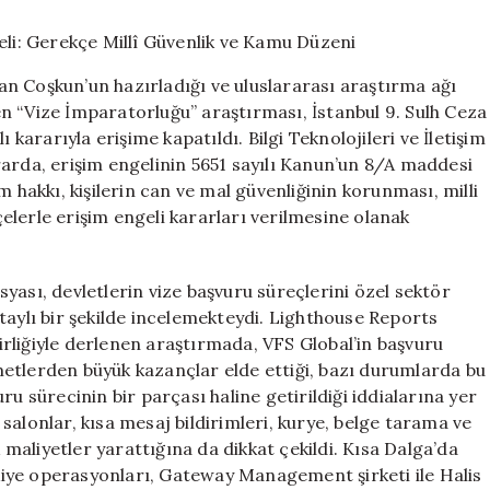
Erişim
Engeli:
Gerekçe
n Coşkun’un hazırladığı ve uluslararası araştırma ağı
Millî
n “Vize İmparatorluğu” araştırması, İstanbul 9. Sulh Ceza
Güvenlik
 kararıyla erişime kapatıldı. Bilgi Teknolojileri ve İletişim
ve
Kamu
rarda, erişim engelinin 5651 sayılı Kanun’un 8/A maddesi
Düzeni
 hakkı, kişilerin can ve mal güvenliğinin korunması, milli
için
lerle erişim engeli kararları verilmesine olanak
yası, devletlerin vize başvuru süreçlerini özel sektör
taylı bir şekilde incelemekteydi. Lighthouse Reports
rliğiyle derlenen araştırmada, VFS Global’in başvuru
etlerden büyük kazançlar elde ettiği, bazı durumlarda bu
u sürecinin bir parçası haline getirildiği iddialarına yer
salonlar, kısa mesaj bildirimleri, kurye, belge tarama ve
k maliyetler yarattığına da dikkat çekildi. Kısa Dalga’da
iye operasyonları, Gateway Management şirketi ile Halis