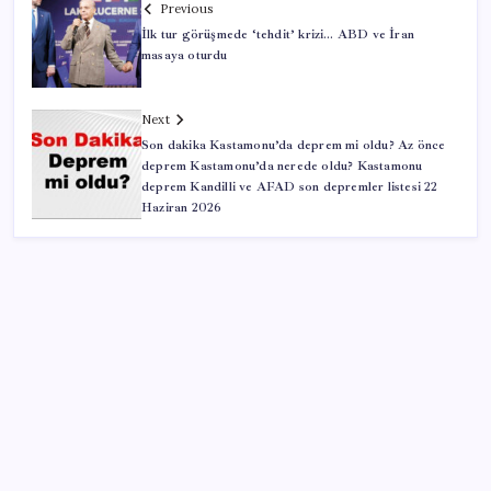
Previous
İlk tur görüşmede ‘tehdit’ krizi… ABD ve İran
masaya oturdu
Next
Son dakika Kastamonu’da deprem mi oldu? Az önce
deprem Kastamonu’da nerede oldu? Kastamonu
deprem Kandilli ve AFAD son depremler listesi 22
Haziran 2026
SON YAZILAR