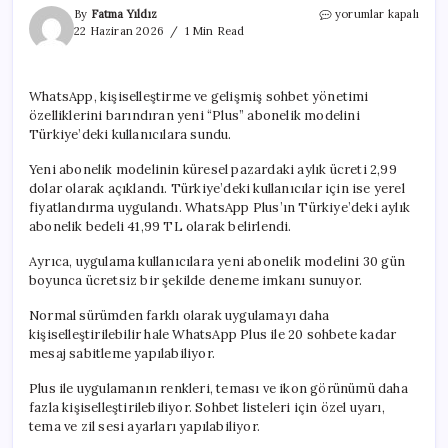
WhatsApp’ta
By
Fatma Yıldız
yorumlar kapalı
ücretli
22 Haziran 2026
1 Min Read
dönem
başladı,
fiyatı
WhatsApp, kişiselleştirme ve gelişmiş sohbet yönetimi
şaşırttı.
özelliklerini barındıran yeni “Plus” abonelik modelini
“Plus”
Türkiye’ye
Türkiye’deki kullanıcılara sundu.
açıldı
için
Yeni abonelik modelinin küresel pazardaki aylık ücreti 2,99
dolar olarak açıklandı. Türkiye’deki kullanıcılar için ise yerel
fiyatlandırma uygulandı. WhatsApp Plus’ın Türkiye’deki aylık
abonelik bedeli 41,99 TL olarak belirlendi.
Ayrıca, uygulama kullanıcılara yeni abonelik modelini 30 gün
boyunca ücretsiz bir şekilde deneme imkanı sunuyor.
Normal sürümden farklı olarak uygulamayı daha
kişiselleştirilebilir hale WhatsApp Plus ile 20 sohbete kadar
mesaj sabitleme yapılabiliyor.
Plus ile uygulamanın renkleri, teması ve ikon görünümü daha
fazla kişiselleştirilebiliyor. Sohbet listeleri için özel uyarı,
tema ve zil sesi ayarları yapılabiliyor.