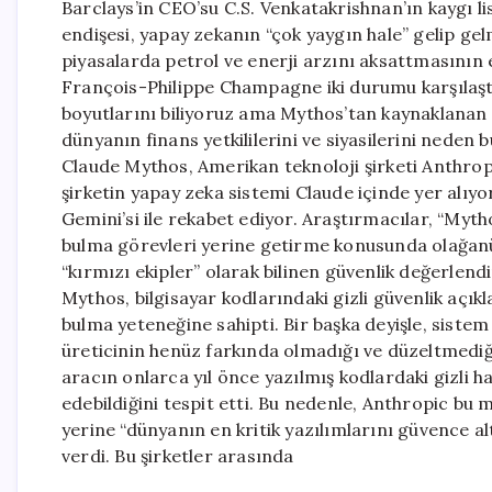
Barclays’in CEO’su C.S. Venkatakrishnan’ın kaygı l
endişesi, yapay zekanın “çok yaygın hale” gelip ge
piyasalarda petrol ve enerji arzını aksattmasının 
François-Philippe Champagne iki durumu karşılaş
boyutlarını biliyoruz ama Mythos’tan kaynaklanan t
dünyanın finans yetkililerini ve siyasilerini neden
Claude Mythos, Amerikan teknoloji şirketi Anthropi
şirketin yapay zeka sistemi Claude içinde yer alıy
Gemini’si ile rekabet ediyor. Araştırmacılar, “Mytho
bulma görevleri yerine getirme konusunda olağanüs
“kırmızı ekipler” olarak bilinen güvenlik değerlen
Mythos, bilgisayar kodlarındaki gizli güvenlik açık
bulma yeteneğine sahipti. Bir başka deyişle, sistem 
üreticinin henüz farkında olmadığı ve düzeltmediği g
aracın onlarca yıl önce yazılmış kodlardaki gizli ha
edebildiğini tespit etti. Bu nedenle, Anthropic bu 
yerine “dünyanın en kritik yazılımlarını güvence alt
verdi. Bu şirketler arasında