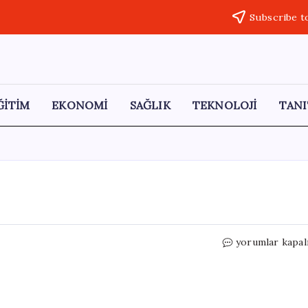
Subscribe t
ĞİTİM
EKONOMİ
SAĞLIK
TEKNOLOJİ
TANI
Yapay
yorumlar kapal
Zeka
Endişeleri
Zirvede
için