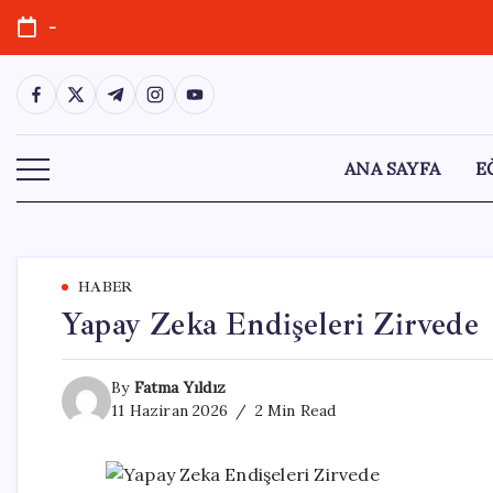
Skip
-
to
content
https://www.facebook.com/
https://twitter.com/
https://t.me/
https://www.instagram.com/
https://youtube.com/
ANA SAYFA
E
HABER
Yapay Zeka Endişeleri Zirvede
By
Fatma Yıldız
11 Haziran 2026
2 Min Read