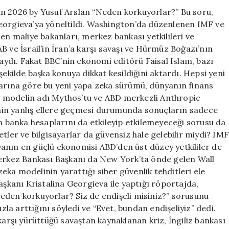
an 2026 by Yusuf Arslan “Neden korkuyorlar?” Bu soru,
eorgieva’ya yöneltildi. Washington’da düzenlenen IMF ve
en maliye bakanları, merkez bankası yetkilileri ve
B ve İsrail’in İran’a karşı savaşı ve Hürmüz Boğazı’nın
ydı. Fakat BBC’nin ekonomi editörü Faisal Islam, bazı
şekilde başka konuya dikkat kesildiğini aktardı. Hepsi yeni
larına göre bu yeni yapa zeka sürümü, dünyanın finans
usu modelin adı Mythos’tu ve ABD merkezli Anthropic
jinin yanlış ellere geçmesi durumunda sonuçların sadece
ın banka hesaplarını da etkileyip etkilemeyeceği sorusu da
tler ve bilgisayarlar da güvensiz hale gelebilir miydi? IM
anın en güçlü ekonomisi ABD’den üst düzey yetkililer de
Merkez Bankası Başkanı da New York’ta önde gelen Wall
 zeka modelinin yarattığı siber güvenlik tehditleri ele
aşkanı Kristalina Georgieva ile yaptığı röportajda,
 “Neden korkuyorlar? Siz de endişeli misiniz?” sorusunu
ızla arttığını söyledi ve “Evet, bundan endişeliyiz” dedi.
karşı yürüttüğü savaştan kaynaklanan kriz, İngiliz bankası