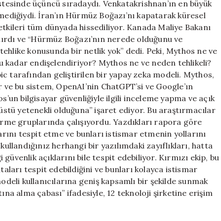
istesinde üçüncü sıradaydı. Venkatakrishnan’ın en büyük
lmediğiydi. İran’ın Hürmüz Boğazı’nı kapatarak küresel
etkileri tüm dünyada hissediliyor. Kanada Maliye Bakanı
tırdı ve “Hürmüz Boğazı’nın nerede olduğunu ve
ehlike konusunda bir netlik yok” dedi. Peki, Mythos ne ve
 bu kadar endişelendiriyor? Mythos ne ve neden tehlikeli?
c tarafından geliştirilen bir yapay zeka modeli. Mythos,
or ve bu sistem, OpenAI’nin ChatGPT’si ve Google’ın
s’un bilgisayar güvenliğiyle ilgili inceleme yapma ve açık
tü yetenekli olduğuna” işaret ediyor. Bu araştırmacılar
dirme gruplarında çalışıyordu. Yazdıkları rapora göre
larını tespit etme ve bunları istismar etmenin yollarını
kullandığınız herhangi bir yazılımdaki zayıflıkları, hatta
üvenlik açıklarını bile tespit edebiliyor. Kırmızı ekip, bu
taları tespit edebildiğini ve bunları kolayca istismar
modeli kullanıcılarına geniş kapsamlı bir şekilde sunmak
ına alma çabası” ifadesiyle, 12 teknoloji şirketine erişim