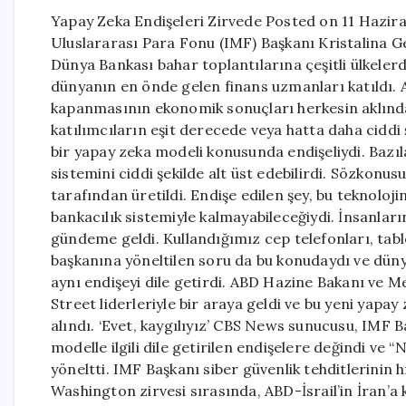
Yapay Zeka Endişeleri Zirvede Posted on 11 Hazir
Uluslararası Para Fonu (IMF) Başkanı Kristalina G
Dünya Bankası bahar toplantılarına çeşitli ülkelerd
dünyanın en önde gelen finans uzmanları katıldı. A
kapanmasının ekonomik sonuçları herkesin aklında
katılımcıların eşit derecede veya hatta daha ciddi 
bir yapay zeka modeli konusunda endişeliydi. Bazı
sistemini ciddi şekilde alt üst edebilirdi. Sözkon
tarafından üretildi. Endişe edilen şey, bu teknolo
bankacılık sistemiyle kalmayabileceğiydi. İnsanlar
gündeme geldi. Kullandığımız cep telefonları, table
başkanına yöneltilen soru da bu konudaydı ve düny
aynı endişeyi dile getirdi. ABD Hazine Bakanı ve 
Street liderleriyle bir araya geldi ve bu yeni yapay
alındı. ‘Evet, kaygılıyız’ CBS News sunucusu, IMF B
modelle ilgili dile getirilen endişelere değindi ve
yöneltti. IMF Başkanı siber güvenlik tehditlerinin h
Washington zirvesi sırasında, ABD-İsrail’in İran’a 