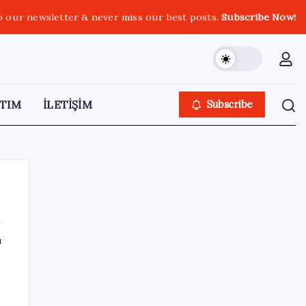
o our newsletter & never miss our best posts.
Subscribe Now!
TIM
İLETİŞİM
Subscribe
ı
SON YAZILAR
Kademeli – erken emeklilik kimleri
kapsıyor? Kademeli emeklilik Meclis’e geldi