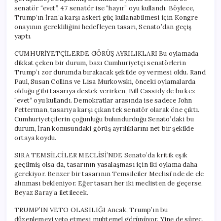
senatör “evet”, 47 senatör ise “hayır” oyu kullandı. Böylece,
Trump’ın İran’a karşı askeri güç kullanabilmesi için Kongre
onayının gerekliliğini hedefleyen tasarı, Senato’dan geçiş
yaptı.
CUMHURİYETÇİLERDE GÖRÜŞ AYRILIKLARI Bu oylamada
dikkat çeken bir durum, bazı Cumhuriyetçi senatörlerin
Trump’ı zor durumda bırakacak şekilde oy vermesi oldu. Rand
Paul, Susan Collins ve Lisa Murkowski, önceki oylamalarda
olduğu gibi tasarıya destek verirken, Bill Cassidy de bu kez
“evet” oyu kullandı. Demokratlar arasında ise sadece John
Fetterman, tasarıya karşı çıkan tek senatör olarak öne çıktı.
Cumhuriyetçilerin çoğunluğu bulundurduğu Senato’daki bu
durum, İran konusundaki görüş ayrılıklarını net bir şekilde
ortaya koydu.
SIRA TEMSİLCİLER MECLİSİ’NDE Senato’da kritik eşik
geçilmiş olsa da, tasarının yasalaşması için iki oylama daha
gerekiyor. Benzer bir tasarının Temsilciler Meclisi’nde de ele
alınması bekleniyor. Eğer tasarı her iki meclisten de geçerse,
Beyaz Saray’a iletilecek.
TRUMP’IN VETO OLASILIĞI Ancak, Trump’ın bu
düzenlemeyi veto etmesi muhtemel görünüyor. Yine de süreç,