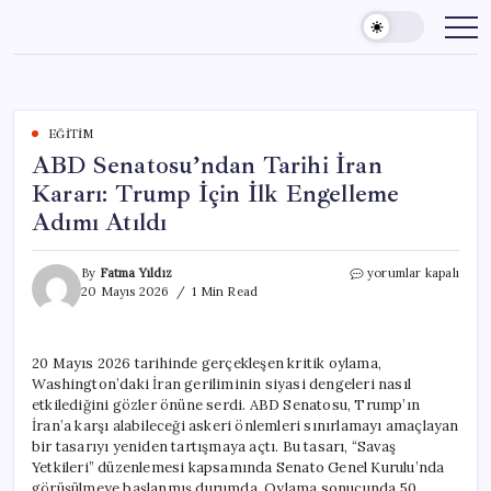
Skip
to
content
EĞITIM
ABD Senatosu’ndan Tarihi İran
Kararı: Trump İçin İlk Engelleme
Adımı Atıldı
ABD
By
Fatma Yıldız
yorumlar kapalı
Senatosu’ndan
20 Mayıs 2026
1 Min Read
Tarihi
İran
Kararı:
20 Mayıs 2026 tarihinde gerçekleşen kritik oylama,
Trump
Washington’daki İran geriliminin siyasi dengeleri nasıl
İçin
İlk
etkilediğini gözler önüne serdi. ABD Senatosu, Trump’ın
Engelleme
İran’a karşı alabileceği askeri önlemleri sınırlamayı amaçlayan
Adımı
bir tasarıyı yeniden tartışmaya açtı. Bu tasarı, “Savaş
Atıldı
Yetkileri” düzenlemesi kapsamında Senato Genel Kurulu’nda
için
görüşülmeye başlanmış durumda. Oylama sonucunda 50