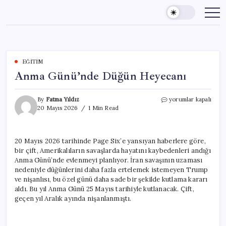
Skip
to
content
EĞITIM
Anma Günü’nde Düğün Heyecanı
Anma
By
Fatma Yıldız
yorumlar kapalı
Günü’nde
20 Mayıs 2026
1 Min Read
Düğün
Heyecanı
için
20 Mayıs 2026 tarihinde Page Six’e yansıyan haberlere göre,
bir çift, Amerikalıların savaşlarda hayatını kaybedenleri andığı
Anma Günü’nde evlenmeyi planlıyor. İran savaşının uzaması
nedeniyle düğünlerini daha fazla ertelemek istemeyen Trump
ve nişanlısı, bu özel günü daha sade bir şekilde kutlama kararı
aldı. Bu yıl Anma Günü 25 Mayıs tarihiyle kutlanacak. Çift,
geçen yıl Aralık ayında nişanlanmıştı.