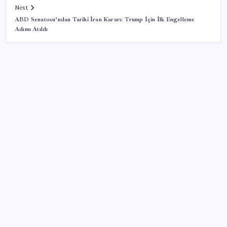
Next
ABD Senatosu’ndan Tarihi İran Kararı: Trump İçin İlk Engelleme
Adımı Atıldı
SON YAZILAR
Kademeli – erken emeklilik kimleri kapsıyor?
Kademeli emeklilik Meclis’e geldi mi?
YENİ Parti Arguvan ilçe örgütü kuruldu, ilk üyeler
Belediye Başkanı Ersoy Eren ve meclis üyeleri oldu
Bacakta bu belirtiler varsa dikkat! Pıhtı habercisi