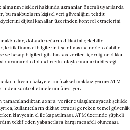
Makbuz
 almanın riskleri hakkında uzmanlar önemli uyarılarda
Almayın:
, bu makbuzların kişisel veri güvenliğini tehdit
Uzmanlardan
kiyelerini dijital kanallar üzerinden kontrol etmelerini
Önemli
Uyarılar
için
akbuzlar, dolandırıcıların dikkatini çekebilir.
, kritik finansal bilgilerin ifşa olmasına neden olabilir.
e ve hesap bilgileri gibi hassas verileri içerdiğine dikkat
mesi durumunda dolandırıcılık olaylarının artabileceği
anıcıların hesap bakiyelerini fiziksel makbuz yerine ATM
rinden kontrol etmelerini öneriyor.
 tamamlandıktan sonra “verilere ulaşılamayacak şekilde
yrıca, kullanıcıların dikkat etmesi gereken temel güvenlik
erken klavyenin el ile kapatılması, ATM üzerinde şüpheli
rdım teklif eden yabancılara karşı mesafeli olunması.