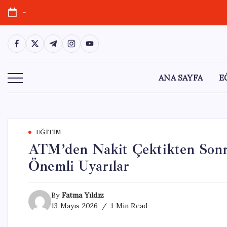
Skip
-
to
content
https://www.facebook.com/
https://twitter.com/
https://t.me/
https://www.instagram.com/
https://youtube.com/
ANA SAYFA
E
EĞITIM
ATM’den Nakit Çektikten Son
Önemli Uyarılar
By
Fatma Yıldız
13 Mayıs 2026
1 Min Read