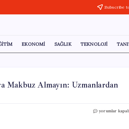
Subscribe t
ĞİTİM
EKONOMİ
SAĞLIK
TEKNOLOJİ
TANI
ra Makbuz Almayın: Uzmanlardan
ATM’den
yorumlar kapal
Nakit
Çektikten
Sonra