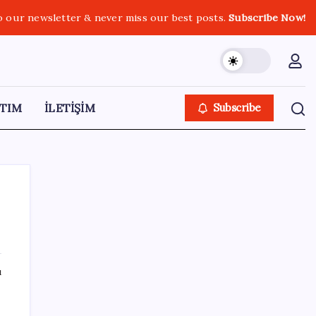
o our newsletter & never miss our best posts.
Subscribe Now!
TIM
İLETİŞİM
Subscribe
SON YAZILAR
ı
Kademeli – erken emeklilik kimleri
kapsıyor? Kademeli emeklilik Meclis’e geldi