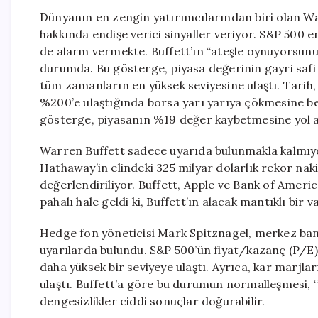
Dünyanın en zengin yatırımcılarından biri olan Warr
hakkında endişe verici sinyaller veriyor. S&P 500 e
de alarm vermekte. Buffett’ın “ateşle oynuyorsunuz
durumda. Bu gösterge, piyasa değerinin gayri safi 
tüm zamanların en yüksek seviyesine ulaştı. Tarih
%200’e ulaştığında borsa yarı yarıya çökmesine be
gösterge, piyasanın %19 değer kaybetmesine yol aç
Warren Buffett sadece uyarıda bulunmakla kalmıy
Hathaway’in elindeki 325 milyar dolarlık rekor naki
değerlendiriliyor. Buffett, Apple ve Bank of Americ
pahalı hale geldi ki, Buffett’ın alacak mantıklı bir
Hedge fon yöneticisi Mark Spitznagel, merkez bankal
uyarılarda bulundu. S&P 500’ün fiyat/kazanç (P/E) 
daha yüksek bir seviyeye ulaştı. Ayrıca, kar marjla
ulaştı. Buffett’a göre bu durumun normalleşmesi, “
dengesizlikler ciddi sonuçlar doğurabilir.