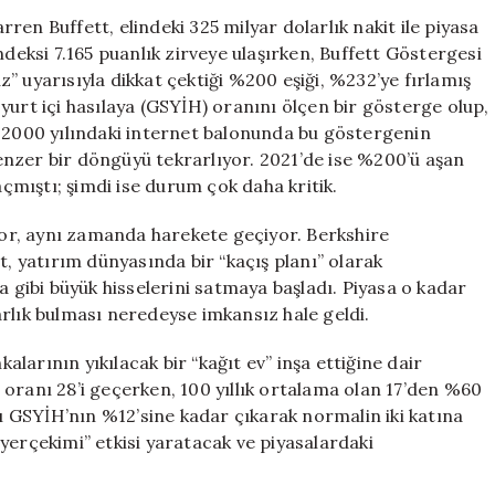
Dolarlık
en Buffett, elindeki 325 milyar dolarlık nakit ile piyasa
Saklama
ndeksi 7.165 puanlık zirveye ulaşırken, Buffett Göstergesi
Taktikleri:
” uyarısıyla dikkat çektiği %200 eşiği, %232’ye fırlamış
1929
yurt içi hasılaya (GSYİH) oranını ölçen bir gösterge olup,
Krizi
, 2000 yılındaki internet balonunda bu göstergenin
Yeniden
nzer bir döngüyü tekrarlıyor. 2021’de ise %200’ü aşan
mi
mıştı; şimdi ise durum çok daha kritik.
Kapıda?
için
or, aynı zamanda harekete geçiyor. Berkshire
t, yatırım dünyasında bir “kaçış planı” olarak
a gibi büyük hisselerini satmaya başladı. Piyasa o kadar
 varlık bulması neredeyse imkansız hale geldi.
arının yıkılacak bir “kağıt ev” inşa ettiğine dair
oranı 28’i geçerken, 100 yıllık ortalama olan 17’den %60
rı GSYİH’nın %12’sine kadar çıkarak normalin iki katına
yerçekimi” etkisi yaratacak ve piyasalardaki