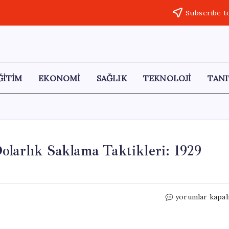
Subscribe t
ĞİTİM
EKONOMİ
SAĞLIK
TEKNOLOJİ
TANI
olarlık Saklama Taktikleri: 1929
Warren
yorumlar kapal
Buffett’ın
325
Milyar