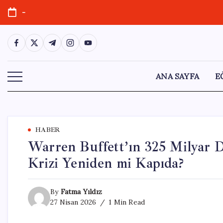
Skip
-
to
content
https://www.facebook.com/
https://twitter.com/
https://t.me/
https://www.instagram.com/
https://youtube.com/
ANA SAYFA
E
HABER
Warren Buffett’ın 325 Milyar D
Krizi Yeniden mi Kapıda?
By
Fatma Yıldız
27 Nisan 2026
1 Min Read