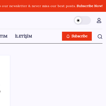
o our newsletter & never miss our best posts.
Subscribe Now!
TIM
İLETİŞİM
Subscribe
SON YAZILAR
ı
Mevduat faizinde mart ayından bu yana bir
ilk yaşandı!