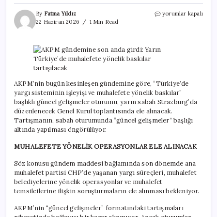
AKPM
By
Fatma Yıldız
yorumlar kapalı
gündemine
22 Haziran 2026
1 Min Read
son
anda
girdi:
Yarın
Türkiye’de
muhalefete
yönelik
AKPM’nin bugün kesinleşen gündemine göre, “Türkiye’de
baskılar
yargı sisteminin işleyişi ve muhalefete yönelik baskılar”
tartışılacak
başlıklı güncel gelişmeler oturumu, yarın sabah Strazburg’da
için
düzenlenecek Genel Kurul toplantısında ele alınacak.
Tartışmanın, sabah oturumunda “güncel gelişmeler” başlığı
altında yapılması öngörülüyor.
MUHALEFETE YÖNELİK OPERASYONLAR ELE ALINACAK
Söz konusu gündem maddesi bağlamında son dönemde ana
muhalefet partisi CHP’de yaşanan yargı süreçleri, muhalefet
belediyelerine yönelik operasyonlar ve muhalefet
temsilcilerine ilişkin soruşturmaların ele alınması bekleniyor.
AKPM’nin “güncel gelişmeler” formatındaki tartışmaları