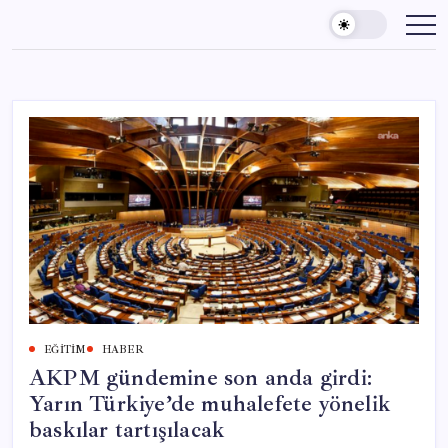
Skip
to
content
EĞITIM
HABER
AKPM gündemine son anda girdi:
Yarın Türkiye’de muhalefete yönelik
baskılar tartışılacak