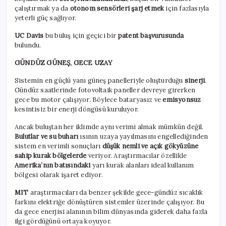
çalıştırmak ya da
otonom sensörleri şarj etmek
için fazlasıyla
yeterli güç sağlıyor.
UC Davis
bu buluş için geçici bir
patent başvurusunda
bulundu.
GÜNDÜZ GÜNEŞ, GECE UZAY
Sistemin en güçlü yanı güneş panelleriyle oluşturduğu
sinerji
.
Gündüz saatlerinde fotovoltaik paneller devreye girerken
gece bu motor çalışıyor. Böylece bataryasız ve
emisyonsuz
kesintisiz bir enerji döngüsü kuruluyor.
Ancak buluştan her iklimde aynı verimi almak mümkün değil.
Bulutlar ve su buharı
ısının uzaya yayılmasını engellediğinden
sistem en verimli sonuçları
düşük nemli ve açık gökyüzüne
sahip kurak bölgelerde
veriyor. Araştırmacılar özellikle
Amerika’nın batısındaki
yarı kurak alanları ideal kullanım
bölgesi olarak işaret ediyor.
MIT
araştırmacıları da benzer şekilde gece-gündüz sıcaklık
farkını elektriğe dönüştüren sistemler üzerinde çalışıyor. Bu
da gece enerjisi alanının bilim dünyasında giderek daha fazla
ilgi gördüğünü ortaya koyuyor.