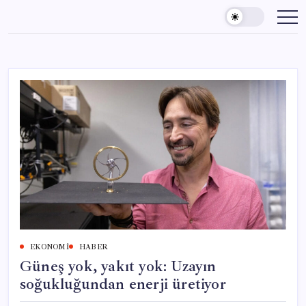
Skip
to
content
EKONOMI
HABER
Güneş yok, yakıt yok: Uzayın
soğukluğundan enerji üretiyor