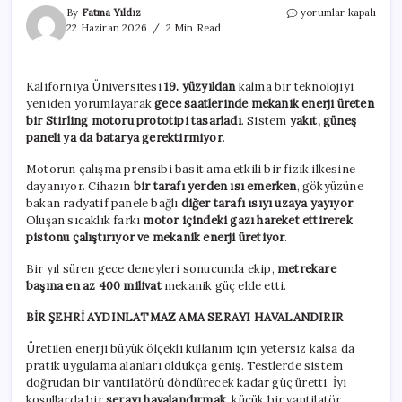
Güneş
By
Fatma Yıldız
yorumlar kapalı
yok,
22 Haziran 2026
2 Min Read
yakıt
yok:
Uzayın
Kaliforniya Üniversitesi
19. yüzyıldan
kalma bir teknolojiyi
soğukluğundan
yeniden yorumlayarak
gece saatlerinde mekanik enerji üreten
enerji
üretiyor
bir Stirling motoru prototipi tasarladı
. Sistem
yakıt, güneş
için
paneli ya da batarya gerektirmiyor
.
Motorun çalışma prensibi basit ama etkili bir fizik ilkesine
dayanıyor. Cihazın
bir tarafı yerden ısı emerken
, gökyüzüne
bakan radyatif panele bağlı
diğer tarafı ısıyı uzaya yayıyor
.
Oluşan sıcaklık farkı
motor içindeki gazı hareket ettirerek
pistonu çalıştırıyor ve mekanik enerji üretiyor
.
Bir yıl süren gece deneyleri sonucunda ekip,
metrekare
başına en az 400 milivat
mekanik güç elde etti.
BİR ŞEHRİ AYDINLATMAZ AMA SERAYI HAVALANDIRIR
Üretilen enerji büyük ölçekli kullanım için yetersiz kalsa da
pratik uygulama alanları oldukça geniş. Testlerde sistem
doğrudan bir vantilatörü döndürecek kadar güç üretti. İyi
koşullarda bir
serayı havalandırmak
, küçük bir vantilatör